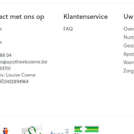
ct met ons op
Klantenservice
Uw
e
FAQ
Over
Nutt
e
Gez
Apot
 88 04
fo@
apotheekcoene.be
Voor
33701
Zorg
is:
Louise Coene
BE0432894964