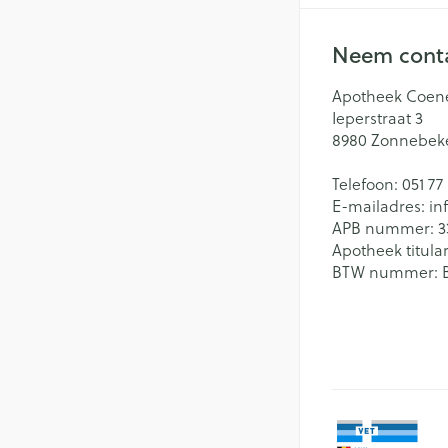
Neem conta
Apotheek Coen
Ieperstraat 3
8980
Zonnebek
Telefoon:
051 77
E-mailadres:
in
APB nummer:
3
Apotheek titular
BTW nummer: