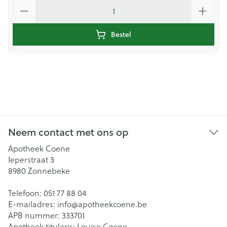
Aantal
Bestel
Neem contact met ons op
Apotheek Coene
Ieperstraat 3
8980
Zonnebeke
Telefoon:
051 77 88 04
E-mailadres:
info@
apotheekcoene.be
APB nummer:
333701
Apotheek titularis:
Louise Coene