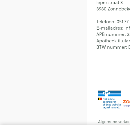
Ieperstraat 3
8980
Zonnebek
Telefoon:
051 77
E-mailadres:
in
APB nummer:
3
Apotheek titular
BTW nummer:
Algemene verko