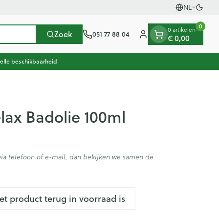
NL
Overs
Talen
0
0 artikelen
Zoek
051 77 88 04
€ 0,00
Klant menu
elle beschikbaarheid
scherming
herapie en zuurstof
oeding
n, vitaminen en
Seksualiteit en intieme
Naalden en spuiten
Mond en keel
en gewrichten
thee
Pillendozen
Plantaardige olie
Oren
hygiene
lax Badolie 100ml
oestellen
Spuiten
Zuigtabletten
en
Condooms en anticonceptie
ccessoires
Oplossing voor injectie
Spray - oplossing
usen
n warmtetherapie
Batterijen
Homeopathie
Ogen
en
Intiem welzijn
nk
ieren
Naalden
ia telefoon of e-mail, dan bekijken we samen de
Intieme verzorging
Anesthesie
iding zon
Naalden voor insulinepen -
enen
apie
Mond, muil of snavel
Massage
pennaalden
en stress
er
en en desinfecteren
Toon meer
Toon meer
het product terug in voorraad is
ucosemeter
Diagnostica
ls
Vacht, huid of pluimen
ps en naalden
en teken