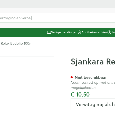
ategorie...
Veilige betalingen
Apothekersadvies
Sn
 Schoonheid, verzorging en hygiëne
Dieet, voeding en vitamines
 Zwangerschap en kinderen
taliteit 50+
 Natuur geneeskunde
 Thuiszorg en EHBO
Dieren en insecten
 Geneesmiddelen
 Relax Badolie 100ml
Neus
Vitamines en supplementen
Kinderen
Wondzorg
Zonnebe
Aerosolt
Dierenv
Minerale
ten
Zicht
Oliën
Kat
Urinewegen
Spieren 
Kruiden
tonica
ging en hygiëne categorie
a Relax Badolie 100ml
Sjankara Re
rren
r
ngerie
Spray
Vitamine A
Luizen
Vilt
Aftersun
Aerosol t
Hond
Mineral
 en
Antioxydanten - detox
Tanden
Handschoenen
Lippen
Aerosol a
Kat
Pijn en koorts
en -stolling
Seksualiteit
Gemmotherapie
Duiven en vogels
Steunko
Licht- e
itamines categorie
Vitamin
Ogen
Niet beschikbaar
ing
naties
Aminozuren
Verzorging en hygiëne
Wondhelend
Zonneba
Zuurstof
Andere d
tenbeten
baby - kinderen
Neem contact op met ons v
& gel
en sokken
inderen categorie
pplementen
Oogspoeling
Calcium
Vitamines en supplementen
Brandwonden
Voorbere
mogelijkheden.
Huid
el
Snurken
Oligo-elementen
Wondzorg
Zware b
Fytother
€ 10,50
Diabetes
Gemoed 
Oogdruppels
Toon meer
Toon meer
Toon meer
Toon me
Spieren en gewrichten
orie
cet
Ontsmett
Verwittig mij als 
Creme - gel
Bloedgl
Schimme
n pancreas
Voedingstherapie & welzijn
EHBO
Hygiëne
e categorie
Nagels en hoeven
Droge ogen
Teststri
Vlooien 