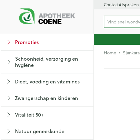
Ga naar de inhoud
Contact
Afspraken
Vind snel wondv
Product, merk, c
Dia 1 van 1
Promoties
Bekijk alles van
Bekijk alles van 
Bekijk alles van
Bekijk alles van Vi
Bekijk alles van
Bekijk alles van
Bekijk alles van 
Bekijk alles van
Home
/
Sjankara
Schoonheid, verzorging en
Haar en Hoofd
Afslanken
Zwangerschap
Aromatherapie
Lenzen en brillen
Geheugen
Supplementen
Hart- en bloedva
hygiëne
Toon submenu voor Schoonheid, verzor
Sjankar
Kammen - ontwa
Maaltijdvervange
Zwangerschapsli
Verstuiver
Lensproducten
Dieet, voeding en vitamines
Beschadigd haar
Eetlustremmer
Borstvoeding
Essentiële oliën
Brillen
Insecten
Prostaat
Bloedverdunning 
Toon submenu voor Dieet, voeding en v
hoofdirritatie
Platte buik
Lichaamsverzorg
Complex - combi
Zwangerschap en kinderen
Verzorging insec
Styling - spray 
Kousen, panty's 
Toon submenu voor Zwangerschap en k
Vetverbranders
Vitamines en su
Anti insecten
Maag darm stels
Menopauze
Verzorging
Bachbloesem
Vitaliteit 50+
Toon meer
Toon meer
Kousen
Toon submenu voor Vitaliteit 50+ categ
Teken tang of pin
Toon meer
Maagzuur
Panty's
Natuur geneeskunde
Voeding
Baby
Lever, galblaas e
Toon submenu voor Natuur geneeskund
Sokken
Paarden