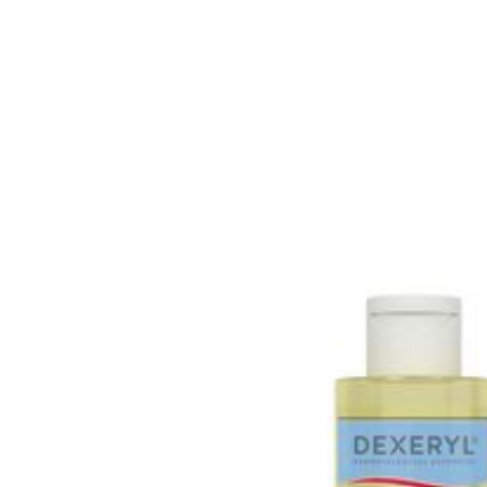
Nagels
Make-up
Toon me
n inhalatie
Badkam
gebruik
Behoud
Kam
Nagellak
cure
Bed
Anti tumor middelen
Eyeliner
Oor
l
Kalk- en schimmelnagels
Doorligg
Mascara
Nagelbijten
Toon me
Oogsch
Nagelversterkend
Neus
Toon me
Toon meer
nborstels
Tablette
Snurken
s
Neusspra
Supplementen