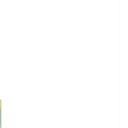
Doffe huid
 penselen en
er
Arm
er
svoorwerpen
Toon meer
ertemperatuur (15°C - 25°C)
Elleboog
Haar
 - oogpotlood
Enkel en voet
Zelfbruiner
en - decubitis
Toon meer
er
aduw
er
Scheren
n
ys en -druppels
CBD