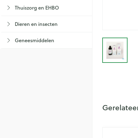
Lichaamsverzorg
Braken
Thuiszorg en EHBO
Thee, Kruidenthe
Fopspenen en acc
Toon submenu voor Thuiszorg en EHBO
Bad en douche
Lingerie
Laxeermiddelen
Babyvoeding
Luiers
Dieren en insecten
Honden
Deodorant
Toon meer
Sportvoeding
Tandjes
BH's
Toon submenu voor Dieren en insecten 
Zeer droge, geïrr
Specifieke voedi
Voeding - melk
Zwangerschapsli
Geneesmiddelen
View larg
huidproblemen
Aambeien
Toon submenu voor Geneesmiddelen ca
Toon meer
Toon meer
Ontharen en epi
Incontinentie
Toon meer
Ademhalingsstel
Onderleggers
Luierbroekje
Lippen
Inlegverband
Voedend
Hoest
Incontinentieslips
Koortsblazen
Gerelatee
Droge hoest
Toon meer
Diepzittende slij
Handen
Druk op om na
Navigeren door 
Druk om carrous
Combinatie drog
Thuiszorg
slijmhoest
Handverzorging