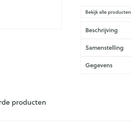
ing
Zenuwstelsel
Koortsbla
e
essoires
Ogen
Podologie
Bad en 
Overige 
Bekijk alle producte
 categorie
Jeuk
Oren
Neus
Cold - Hot therapie -
Naalden 
Spieren en gewrichten
Spijsver
warm/koud
Insecte
Slapeloosheid, spanning en
Oordopjes
Keel
Toon me
categorie
Beschrijving
Luizen
stress
iteerde huid en
Verbanddozen
ng
ngerie
Oorreiniging
Botten, spieren en gewrichten
er image
tegorie
Medische hulpmiddelen
Stoma
Samenstelling
Oordruppels
Toon meer
Parfums
leren
Toon meer
Acne
Stoppen met roken
Stomaza
Gegevens
Voeten en benen
sel
Stomapla
Diagnosetesten en
Specifie
CNK
436
Droge voeten, eelt en kloven
meetapparatuur
Accessoi
Ogen
Infecties
Lichaams
Blaren
Alcoholtest
Ooginfec
Organisaties
Sja
Deodora
Instrum
Eelt
Bloeddrukmeter
rde producten
Anti alle
Immuniteit
Gezichts
Eksteroog - likdoorn
inflamma
Merken
Sja
Cholesteroltest
mhoest
Toon meer
Ontzwel
Ergonom
ar carrouselnavigatie te gaan
de elementen van de carrousel is mogelijk met de tabtoets. Je
el over te slaan
Hartslagmeter
e hoest en
Make-u
Hoeveelheid
Glauco
Allergie
100
Toon meer
Verpakking
Ademhali