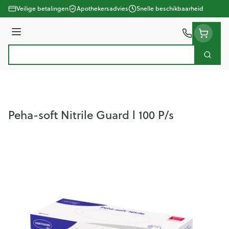
Ga naar de inhoud
Veilige betalingen
Apothekersadvies
Snelle beschikbaarheid
Menu
Zoek
Product, merk, categorie...
Peha-soft Nitrile Guard l 100 P/s