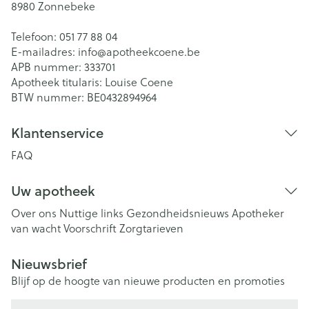
8980
Zonnebeke
Telefoon:
051 77 88 04
E-mailadres:
info@
apotheekcoene.be
APB nummer:
333701
Apotheek titularis:
Louise Coene
BTW nummer:
BE0432894964
Klantenservice
FAQ
Uw apotheek
Over ons
Nuttige links
Gezondheidsnieuws
Apotheker
van wacht
Voorschrift
Zorgtarieven
Nieuwsbrief
Blijf op de hoogte van nieuwe producten en promoties
E-mail adres