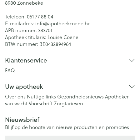
8980
Zonnebeke
Telefoon:
051 77 88 04
E-mailadres:
info@
apotheekcoene.be
APB nummer:
333701
Apotheek titularis:
Louise Coene
BTW nummer:
BE0432894964
Klantenservice
FAQ
Uw apotheek
Over ons
Nuttige links
Gezondheidsnieuws
Apotheker
van wacht
Voorschrift
Zorgtarieven
Nieuwsbrief
Blijf op de hoogte van nieuwe producten en promoties
E-mail adres