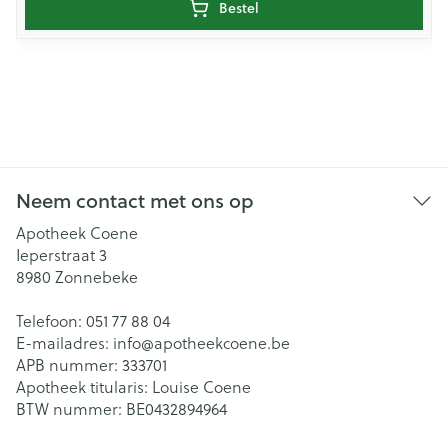
Bestel
Neem contact met ons op
Apotheek Coene
Ieperstraat 3
8980
Zonnebeke
Telefoon:
051 77 88 04
E-mailadres:
info@
apotheekcoene.be
APB nummer:
333701
Apotheek titularis:
Louise Coene
BTW nummer:
BE0432894964