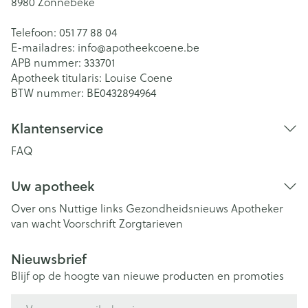
8980
Zonnebeke
Telefoon:
051 77 88 04
E-mailadres:
info@
apotheekcoene.be
APB nummer:
333701
Apotheek titularis:
Louise Coene
BTW nummer:
BE0432894964
Klantenservice
FAQ
Uw apotheek
Over ons
Nuttige links
Gezondheidsnieuws
Apotheker
van wacht
Voorschrift
Zorgtarieven
Nieuwsbrief
Blijf op de hoogte van nieuwe producten en promoties
E-mail adres