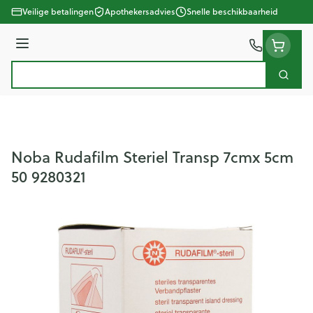
Ga naar de inhoud
Veilige betalingen
Apothekersadvies
Snelle beschikbaarheid
Menu
Zoek
Product, merk, categorie...
Noba Rudafilm Steriel Transp 7cmx 5cm
50 9280321