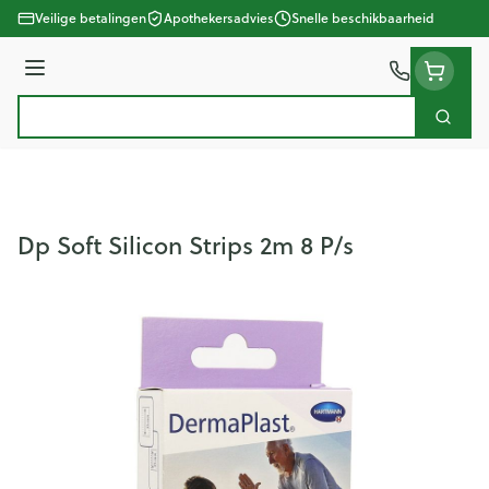
Ga naar de inhoud
Veilige betalingen
Apothekersadvies
Snelle beschikbaarheid
Menu
Zoek
Product, merk, categorie...
Dp Soft Silicon Strips 2m 8 P/s