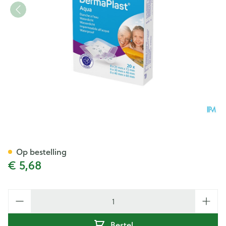
Dp Aqua 3t 20 P/s
Op bestelling
€ 5,68
Aantal
Bestel