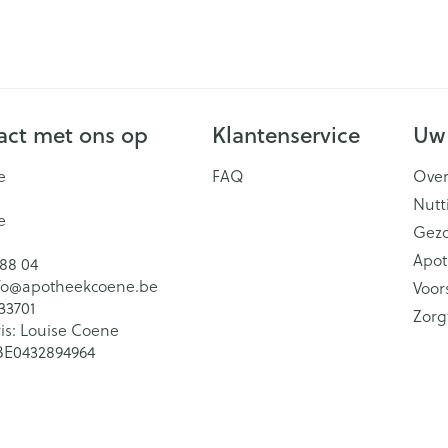
ct met ons op
Klantenservice
Uw
e
FAQ
Over
Nutt
e
Gez
Apot
 88 04
fo@
apotheekcoene.be
Voor
33701
Zorg
is:
Louise Coene
BE0432894964