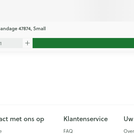
bandage 47874, Small
ct met ons op
Klantenservice
Uw
e
FAQ
Over