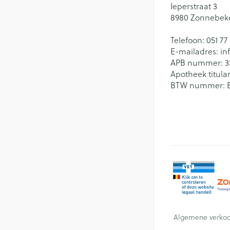
Ieperstraat 3
8980
Zonnebek
Telefoon:
051 77
E-mailadres:
in
APB nummer:
3
Apotheek titular
BTW nummer:
Algemene verko