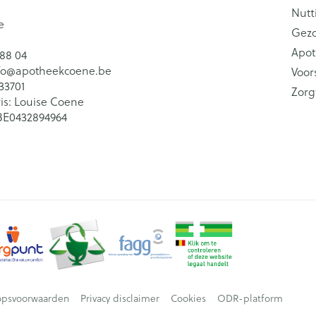
Nutt
e
Gez
Apot
 88 04
fo@
apotheekcoene.be
Voor
33701
Zorg
is:
Louise Coene
BE0432894964
opsvoorwaarden
Privacy disclaimer
Cookies
ODR-platform