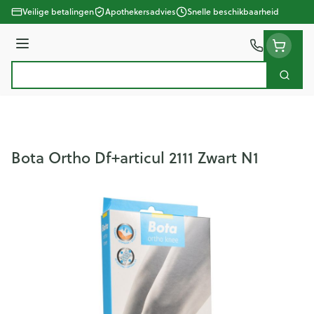
Ga naar de inhoud
Veilige betalingen
Apothekersadvies
Snelle beschikbaarheid
Menu
Zoek
Product, merk, categorie...
Bota Ortho Df+articul 2111 Zwart N1