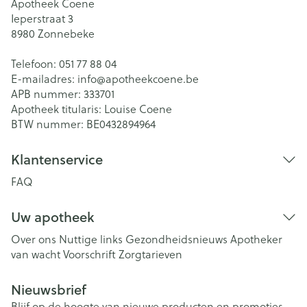
Apotheek Coene
Ieperstraat 3
8980
Zonnebeke
Telefoon:
051 77 88 04
E-mailadres:
info@
apotheekcoene.be
APB nummer:
333701
Apotheek titularis:
Louise Coene
BTW nummer:
BE0432894964
Klantenservice
FAQ
Uw apotheek
Over ons
Nuttige links
Gezondheidsnieuws
Apotheker
van wacht
Voorschrift
Zorgtarieven
Nieuwsbrief
Blijf op de hoogte van nieuwe producten en promoties