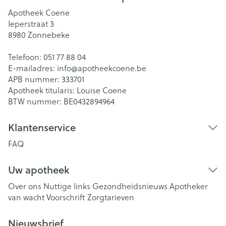
Apotheek Coene
Ieperstraat 3
8980
Zonnebeke
Telefoon:
051 77 88 04
E-mailadres:
info@
apotheekcoene.be
APB nummer:
333701
Apotheek titularis:
Louise Coene
BTW nummer:
BE0432894964
Klantenservice
FAQ
Uw apotheek
Over ons
Nuttige links
Gezondheidsnieuws
Apotheker
van wacht
Voorschrift
Zorgtarieven
Nieuwsbrief