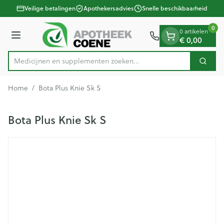
Dia 1 van 1
Ga naar de inhoud
Veilige betalingen
Apothekersadvies
Snelle beschikbaarheid
0
0 artikelen
Menu
€ 0,00
Medicijnen en supplementen zoeken...
Zoek
Product, merk, categorie...
Home
/
Bota Plus Knie Sk S
Bota Plus Knie Sk S