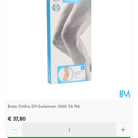
Diepte
22 mm
Hoeveelheid
Stuk
Verpakking
Behoud
Kamertemperatuur (15°C - 25°C)
Bota Ortho Df+baleinen 1000 Sk N6
€ 37,80
Aantal