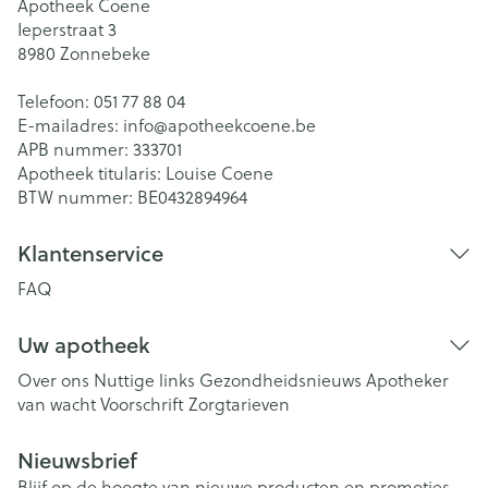
Apotheek Coene
Ieperstraat 3
8980
Zonnebeke
Telefoon:
051 77 88 04
E-mailadres:
info@
apotheekcoene.be
APB nummer:
333701
Apotheek titularis:
Louise Coene
BTW nummer:
BE0432894964
Klantenservice
FAQ
Uw apotheek
Over ons
Nuttige links
Gezondheidsnieuws
Apotheker
van wacht
Voorschrift
Zorgtarieven
Nieuwsbrief
Blijf op de hoogte van nieuwe producten en promoties