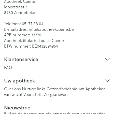
Apotheek Coene
Ieperstraat 3
8980
Zonnebeke
Telefoon:
051 77 88 04
E-mailadres:
info@
apotheekcoene.be
APB nummer:
333701
Apotheek titularis:
Louise Coene
BTW nummer:
BE0432894964
Klantenservice
FAQ
Uw apotheek
Over ons
Nuttige links
Gezondheidsnieuws
Apotheker
van wacht
Voorschrift
Zorgtarieven
Nieuwsbrief
Blijf op de hoogte van nieuwe producten en promoties