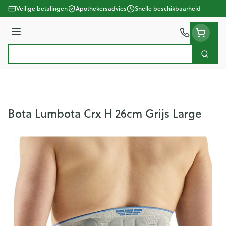
Ga naar de inhoud
Veilige betalingen
Apothekersadvies
Snelle beschikbaarheid
Menu
Zoek
Product, merk, categorie...
Bota Lumbota Crx H 26cm Grijs Large