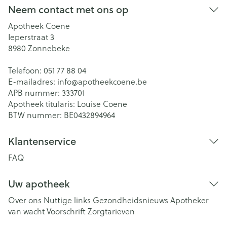
Neem contact met ons op
Apotheek Coene
Ieperstraat 3
8980
Zonnebeke
Telefoon:
051 77 88 04
E-mailadres:
info@
apotheekcoene.be
APB nummer:
333701
Apotheek titularis:
Louise Coene
BTW nummer:
BE0432894964
Klantenservice
FAQ
Uw apotheek
Over ons
Nuttige links
Gezondheidsnieuws
Apotheker
van wacht
Voorschrift
Zorgtarieven