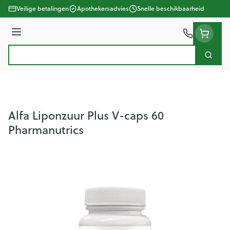
Ga naar de inhoud
Veilige betalingen
Apothekersadvies
Snelle beschikbaarheid
Menu
Zoek
Product, merk, categorie...
Alfa Liponzuur Plus V-caps 60
Pharmanutrics