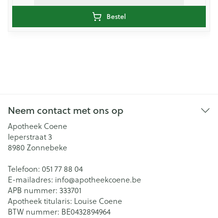
Bestel
Neem contact met ons op
Apotheek Coene
Ieperstraat 3
8980
Zonnebeke
Telefoon:
051 77 88 04
E-mailadres:
info@
apotheekcoene.be
APB nummer:
333701
Apotheek titularis:
Louise Coene
BTW nummer:
BE0432894964