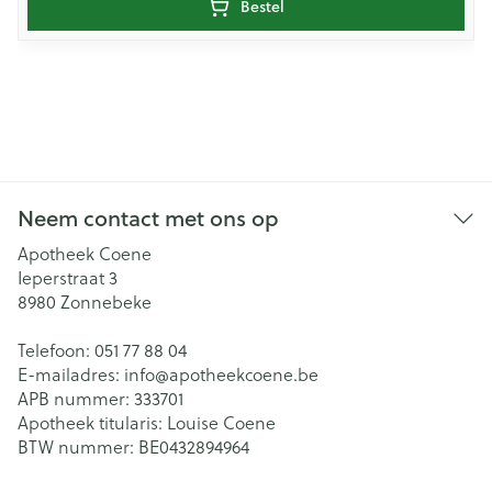
Bestel
Neem contact met ons op
Apotheek Coene
Ieperstraat 3
8980
Zonnebeke
Telefoon:
051 77 88 04
E-mailadres:
info@
apotheekcoene.be
APB nummer:
333701
Apotheek titularis:
Louise Coene
BTW nummer:
BE0432894964