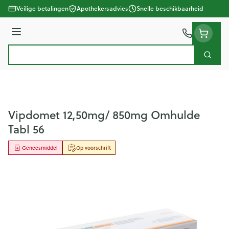
Ga naar de inhoud
Veilige betalingen
Apothekersadvies
Snelle beschikbaarheid
Menu
Zoek
Product, merk, categorie...
Vipdomet 12,50mg/ 850mg Omhulde
Tabl 56
Geneesmiddel
Op voorschrift