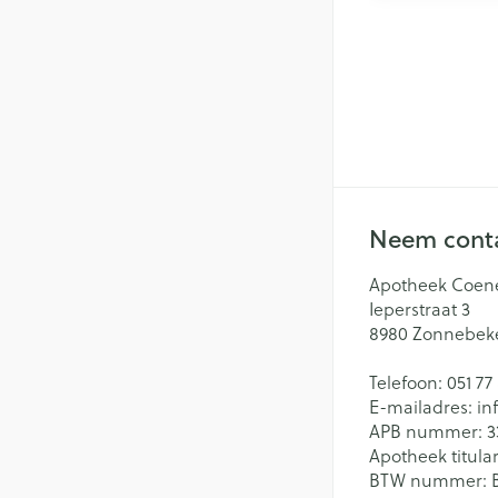
Neem conta
Apotheek Coen
Ieperstraat 3
8980
Zonnebek
Telefoon:
051 77
E-mailadres:
in
APB nummer:
3
Apotheek titular
BTW nummer: