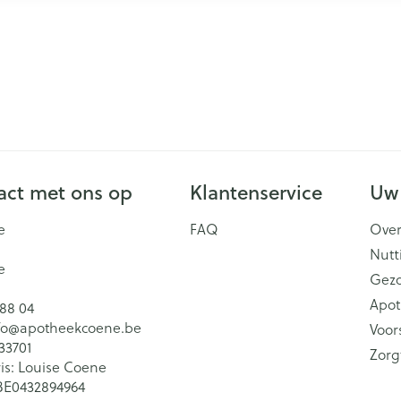
ct met ons op
Klantenservice
Uw
e
FAQ
Over
Nutt
e
Gez
Apot
 88 04
fo@
apotheekcoene.be
Voor
33701
Zorg
is:
Louise Coene
BE0432894964