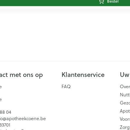
Bestel
ct met ons op
Klantenservice
Uw
e
FAQ
Over
Nutt
e
Gez
Apot
 88 04
fo@
apotheekcoene.be
Voor
33701
Zorg