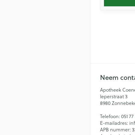
Neem conta
Apotheek Coen
Ieperstraat 3
8980
Zonnebek
Telefoon:
051 77
E-mailadres:
in
APB nummer:
3