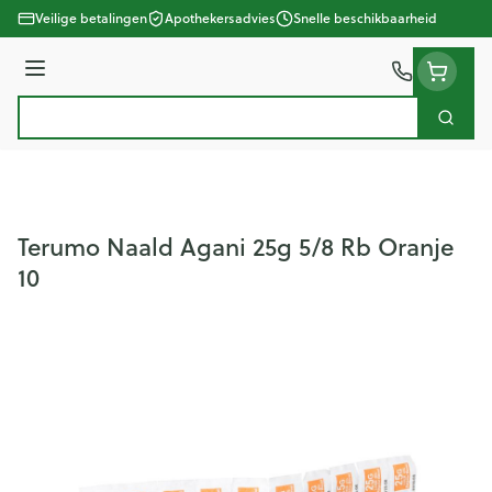
Ga naar de inhoud
Veilige betalingen
Apothekersadvies
Snelle beschikbaarheid
Menu
Zoek
Product, merk, categorie...
Terumo Naald Agani 25g 5/8 Rb Oranje
10