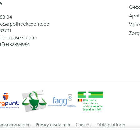
e
Gez
Apot
 88 04
fo@
apotheekcoene.be
Voor
33701
Zorg
is:
Louise Coene
BE0432894964
opsvoorwaarden
Privacy disclaimer
Cookies
ODR-platform