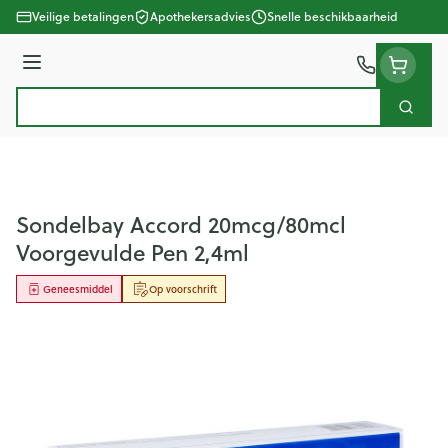
Ga naar de inhoud
Veilige betalingen
Apothekersadvies
Snelle beschikbaarheid
Menu
Zoek
Product, merk, categorie...
Sondelbay Accord 20mcg/80mcl
Voorgevulde Pen 2,4ml
Geneesmiddel
Op voorschrift