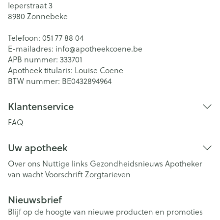
Ieperstraat 3
8980
Zonnebeke
Telefoon:
051 77 88 04
E-mailadres:
info@
apotheekcoene.be
APB nummer:
333701
Apotheek titularis:
Louise Coene
BTW nummer:
BE0432894964
Klantenservice
FAQ
Uw apotheek
Over ons
Nuttige links
Gezondheidsnieuws
Apotheker
van wacht
Voorschrift
Zorgtarieven
Nieuwsbrief
Blijf op de hoogte van nieuwe producten en promoties