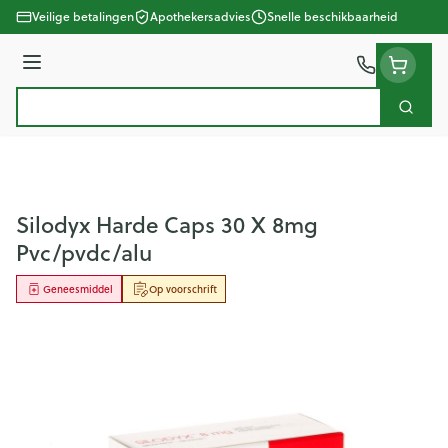
Ga naar de inhoud
Veilige betalingen
Apothekersadvies
Snelle beschikbaarheid
Menu
Zoek
Product, merk, categorie...
Silodyx Harde Caps 30 X 8mg
Pvc/pvdc/alu
Geneesmiddel
Op voorschrift