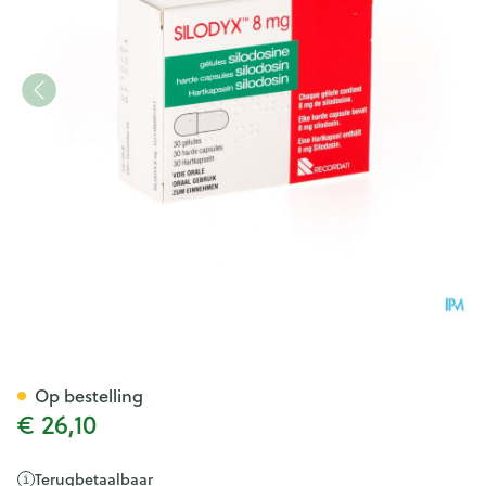
Silodyx Harde Caps 30 X 8mg
Op bestelling
€ 26,10
Terugbetaalbaar