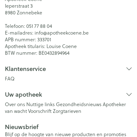
Ieperstraat 3
8980
Zonnebeke
Telefoon:
051 77 88 04
E-mailadres:
info@
apotheekcoene.be
APB nummer:
333701
Apotheek titularis:
Louise Coene
BTW nummer:
BE0432894964
Klantenservice
FAQ
Uw apotheek
Over ons
Nuttige links
Gezondheidsnieuws
Apotheker
van wacht
Voorschrift
Zorgtarieven
Nieuwsbrief
Blijf op de hoogte van nieuwe producten en promoties