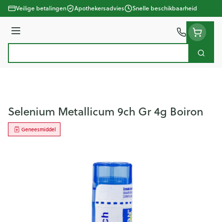
Ga naar de inhoud
Veilige betalingen
Apothekersadvies
Snelle beschikbaarheid
Menu
Zoek
Product, merk, categorie...
Selenium Metallicum 9ch Gr 4g Boiron
Geneesmiddel