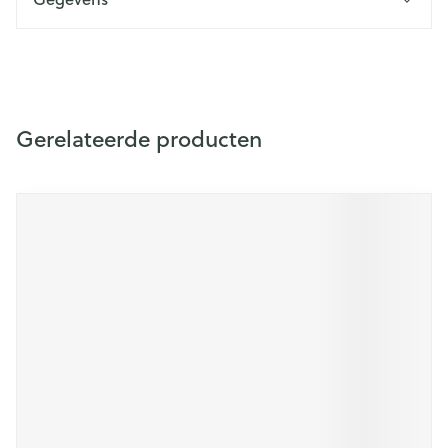
Gerelateerde producten
Druk op om naar carrouselnavigatie te gaan
Navigeren door de elementen van de carrousel is mogelijk m
Druk om carrousel over te slaan