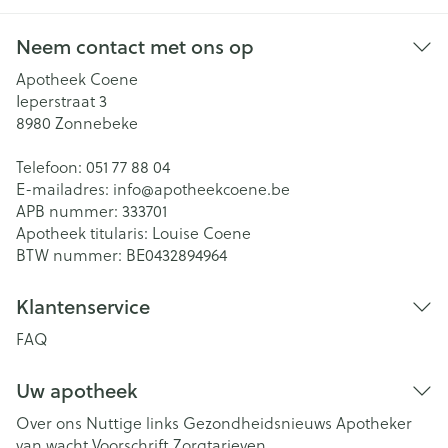
Neem contact met ons op
Apotheek Coene
Ieperstraat 3
8980
Zonnebeke
Telefoon:
051 77 88 04
E-mailadres:
info@
apotheekcoene.be
APB nummer:
333701
Apotheek titularis:
Louise Coene
BTW nummer:
BE0432894964
Klantenservice
FAQ
Uw apotheek
Over ons
Nuttige links
Gezondheidsnieuws
Apotheker
van wacht
Voorschrift
Zorgtarieven