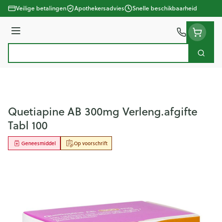
Ga naar de inhoud
Veilige betalingen
Apothekersadvies
Snelle beschikbaarheid
Menu
Zoek
Product, merk, categorie...
Quetiapine AB 300mg Verleng.afgifte
Tabl 100
Geneesmiddel
Op voorschrift