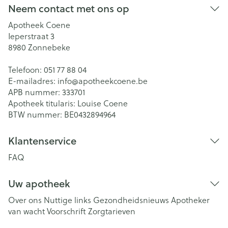
Neem contact met ons op
Apotheek Coene
Ieperstraat 3
8980
Zonnebeke
Telefoon:
051 77 88 04
E-mailadres:
info@
apotheekcoene.be
APB nummer:
333701
Apotheek titularis:
Louise Coene
BTW nummer:
BE0432894964
Klantenservice
FAQ
Uw apotheek
Over ons
Nuttige links
Gezondheidsnieuws
Apotheker
van wacht
Voorschrift
Zorgtarieven