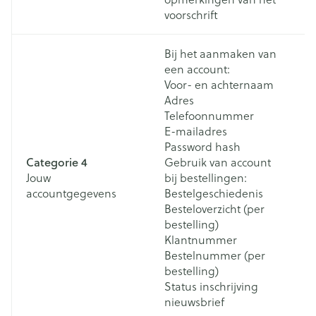
voorschrift
Bij het aanmaken van
een account:
Voor- en achternaam
Adres
Telefoonnummer
B
E-mailadres
v
Password hash
Bi
Categorie 4
Gebruik van account
v
Jouw
bij bestellingen:
h
accountgegevens
Bestelgeschiedenis
b
Besteloverzicht (per
(
bestelling)
i
Klantnummer
a
Bestelnummer (per
bestelling)
Status inschrijving
nieuwsbrief