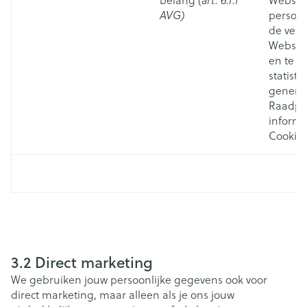
belang
(art. 6.1.f
Website
AVG)
persona
de veil
Websit
en te v
statisti
genere
Raadpl
informat
Cookies
3.2 Direct marketing
We gebruiken jouw persoonlijke gegevens ook voor
direct marketing, maar alleen als je ons jouw