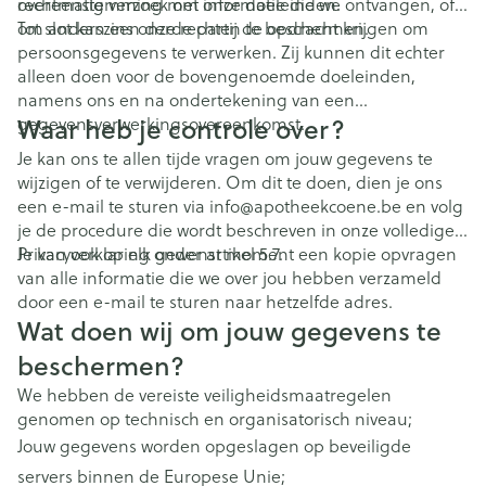
overeenstemming met onze doeleinden.
rechtmatig verzoek om informatie die we ontvangen, of
om anderszins onze rechten te beschermen.
Tot slot kan een derde partij de opdracht krijgen om
persoonsgegevens te verwerken. Zij kunnen dit echter
alleen doen voor de bovengenoemde doeleinden,
namens ons en na ondertekening van een
Waar heb je controle over?
gegevensverwerkingsovereenkomst.
Je kan ons te allen tijde vragen om jouw gegevens te
wijzigen of te verwijderen. Om dit te doen, dien je ons
een e-mail te sturen via info@apotheekcoene.be en volg
je de procedure die wordt beschreven in onze volledige
Privacyverklaring onder artikel 5.7.
Je kan ook op elk gewenst moment een kopie opvragen
van alle informatie die we over jou hebben verzameld
door een e-mail te sturen naar hetzelfde adres.
Wat doen wij om jouw gegevens te
beschermen?
We hebben de vereiste veiligheidsmaatregelen
genomen op technisch en organisatorisch niveau;
Jouw gegevens worden opgeslagen op beveiligde
servers binnen de Europese Unie;