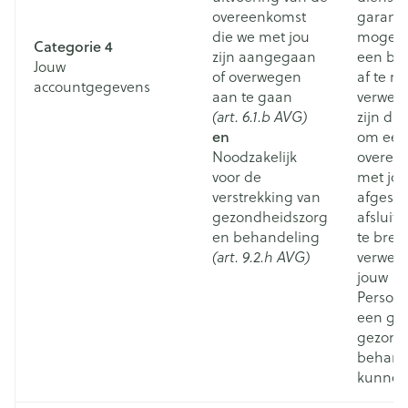
overeenkomst
garand
die we met jou
mogeli
Categorie 4
zijn aangegaan
een bes
Jouw
of overwegen
af te r
accountgegevens
aan te gaan
verwerk
(art. 6.1.b AVG)
zijn du
en
om een 
Noodzakelijk
overee
voor de
met jo
verstrekking van
afgeslo
gezondheidszorg
afsluite
en behandeling
te bre
(art. 9.2.h AVG)
verwer
jouw
Persoo
een go
gezond
behand
kunnen