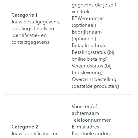
gegevens die je zelf
verstrekt
Categorie 1
Bi
BTW-nummer
Jouw bestelgegevens,
ee
(optioneel)
betalingsdetails en
on
Bedrijfsnaam
identificatie- en
o
(optioneel)
contactgegevens
m
Betaalmethode
Betalingsstatus (bij
online betaling)
Verzendstatus (bij
thuislevering)
Overzicht bestelling
(bestelde producten)
W
Voor- en/of
m
achternaam
vi
Telefoonnummer
m
Categorie 2
E-mailadres
e
Jouw identificatie- en
Eventuele andere
d