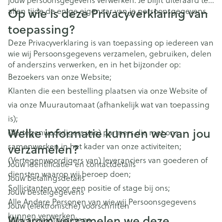
jouw persoonsgegevens verwerken. Je blijft uiteraard ten
Op wie is deze Privacyverklaring van
allen tijde de enige eigenaar van je persoonsgegevens.
toepassing?
Deze Privacyverklaring is van toepassing op iedereen van
wie wij Persoonsgegevens verzamelen, gebruiken, delen
of anderszins verwerken, en in het bijzonder op:
Bezoekers van onze Website;
Klanten die een bestelling plaatsen via onze Website of
via onze Muurautomaat (afhankelijk wat van toepassing
is);
Welke informatie kunnen we van jou
(Vertegenwoordigers van) partners die met ons
verzamelen?
samenwerken in het kader van onze activiteiten;
(Vertegenwoordigers van) leveranciers van goederen of
Jouw identificatie- en contactdetails
diensten waarop wij beroep doen;
Jouw betalingsdetails
Sollicitanten voor een positie of stage bij ons;
Jouw bestelgegevens
Alle Andere Personen van wie wij Persoonsgegevens
Jouw (elektronische) voorschriften
kunnen verwerken.
Waarom verzamelen we deze
Jouw accountgegevens