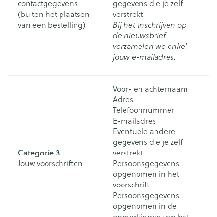
contactgegevens
gegevens die je zelf
co
(buiten het plaatsen
verstrekt
te
van een bestelling)
Bij het inschrijven op
e
de nieuwsbrief
do
verzamelen we enkel
sc
jouw e-mailadres.
n
Voor- en achternaam
Adres
Telefoonnummer
E-mailadres
Eventuele andere
gegevens die je zelf
W
Categorie 3
verstrekt
vo
Jouw voorschriften
Persoonsgegevens
vi
opgenomen in het
b
voorschrift
Persoonsgegevens
opgenomen in de
opmerkingen van het