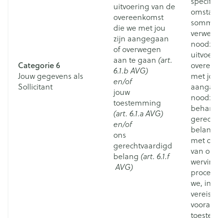
specifi
uitvoering van de
omstan
overeenkomst
sommig
die we met jou
verwerk
zijn aangegaan
noodzak
of overwegen
uitvoer
aan te gaan
(art.
Categorie 6
overeen
6.1.b AVG)
Jouw gegevens als
met jou
en/of
Sollicitant
aangaan
jouw
noodzak
toestemming
beharti
(art. 6.1.a AVG)
gerech
en/of
belang
ons
met de 
gerechtvaardigd
van ons
belang
(art. 6.1.f
werving
AVG)
proces. 
we, indi
vereist,
vooraf
toeste