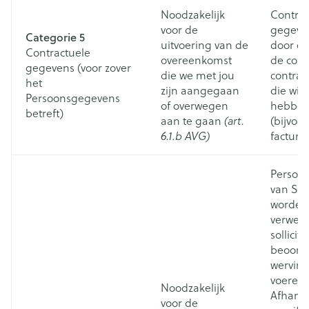
Noodzakelijk
Contrac
voor de
gegeve
Categorie 5
uitvoering van de
door on
Contractuele
overeenkomst
de com
gegevens (voor zover
die we met jou
contract
het
zijn aangegaan
die wij
Persoonsgegevens
of overwegen
hebben
betreft)
aan te gaan
(art.
(bijvoo
6.1.b AVG)
facturer
Persoo
van Sol
worden
verwerk
sollicita
beoord
werving
voeren.
Noodzakelijk
Afhanke
voor de