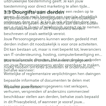
uitdrukkelijke toestemming geeft. Je kan jouw
toestemming voor direct marketing te allen tijde
3.3 Doorgifte aan derden
intrekken, zonder kosten en zonder een reden op te
geven. Al onze mails bevatten een speciale afmeldlink
Wij behandelen Persoonsgegevens als vertrouwelijke
onderaan deze mail. Je kan je ook afmelden door ons
informatie en geven deze niet door aan derden buiten
een e-mail te sturen of telefonisch contact op te nemen.
de voorwaarden die in dit Privacybeleid worden
beschreven of zoals wettelijk vereist.
Jouw Persoonsgegevens kunnen worden gedeeld met
derden indien dit noodzakelijk is voor onze activiteiten.
Dit kan bestaan uit, maar is niet beperkt tot, leveranciers
van IT-ondersteuning, hosting, computerbeveiliging en
gespecialiseerde diensten. Het is deze derden verboden
Hun leveranciers of onderaannemers de gegevens
om jouw Persoonsgegevens verder openbaar te maken,
nodig hebben om onze activiteiten te ondersteunen;
behalve wanneer:
Wettelijke of reglementaire verplichtingen hen dwingen
bepaalde informatie of documenten te delen met
Wij zullen jouw Persoonsgegevens niet verkopen,
relevante autoriteiten.
verhuren, verspreiden of anderszins commercieel
beschikbaar stellen aan derden, behalve zoals bepaald
in dit Privacybeleid, of wanneer je vooraf jouw