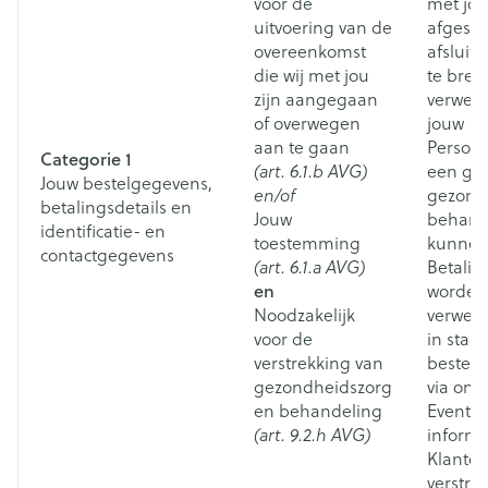
voor de
met jo
uitvoering van de
afgeslo
overeenkomst
afsluite
die wij met jou
te bre
zijn aangegaan
verwer
of overwegen
jouw
aan te gaan
Persoo
Categorie 1
(art. 6.1.b AVG)
een go
Jouw bestelgegevens,
en/of
gezond
betalingsdetails en
Jouw
behand
identificatie- en
toestemming
kunnen
contactgegevens
(art. 6.1.a AVG)
Betalin
en
worden
Noodzakelijk
verwerk
voor de
in staat
verstrekking van
bestell
gezondheidszorg
via onz
en behandeling
Eventue
(art. 9.2.h AVG)
informa
Klanten
verstrek