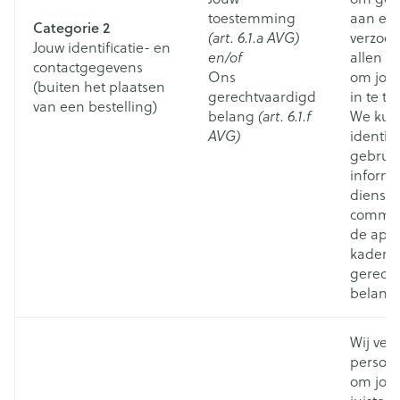
toestemming
aan een
Categorie 2
(art. 6.1.a AVG)
verzoek.
Jouw identificatie- en
en/of
allen ti
contactgegevens
Ons
om jou
(buiten het plaatsen
gerechtvaardigd
in te tr
van een bestelling)
belang
(art. 6.1.f
We kun
AVG)
identif
gebruik
informe
dienste
commerc
de apot
kader v
gerech
belang
Wij ver
persoo
om jou 