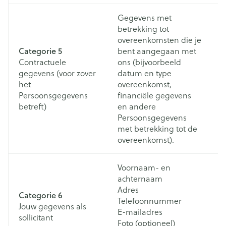
Gegevens met
betrekking tot
overeenkomsten die je
Categorie 5
bent aangegaan met
Contractuele
ons (bijvoorbeeld
D
gegevens (voor zover
datum en type
co
het
overeenkomst,
m
Persoonsgegevens
financiële gegevens
(w
betreft)
en andere
Persoonsgegevens
met betrekking tot de
overeenkomst).
Voornaam- en
achternaam
Adres
Do
Categorie 6
Telefoonnummer
bi
Jouw gegevens als
E-mailadres
va
sollicitant
Foto (optioneel)
st