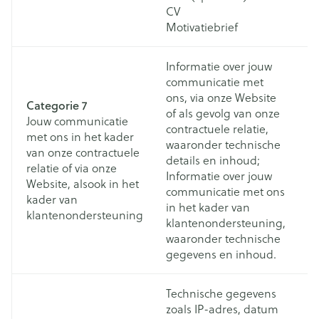
CV
Motivatiebrief
Informatie over jouw
D
communicatie met
o
ons, via onze Website
Categorie 7
te
of als gevolg van onze
Jouw communicatie
o
contractuele relatie,
met ons in het kader
a
waaronder technische
van onze contractuele
c
details en inhoud;
relatie of via onze
D
Informatie over jouw
Website, alsook in het
co
communicatie met ons
kader van
m
in het kader van
klantenondersteuning
(w
klantenondersteuning,
d
waaronder technische
t
gegevens en inhoud.
Technische gegevens
V
zoals IP-adres, datum
in