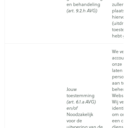
en behandeling
zullen 
(art. 9.2.h AVG)
plaatsv
hiervoo
(uitdruk
toeste
hebt g
We ver
accoun
onze Kl
laten e
persoon
aan te 
Jouw
behere
toestemming
Website
(art. 6.1.a AVG)
Wij ver
en/of
identif
Noodzakelijk
om onz
voor de
een cor
uitvoering van de
dienstv