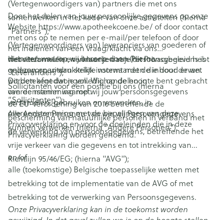
(Vertegenwoordigers van) partners die met ons
Door het delen van jouw persoonlijke gegevens op onze
samenwerken in het kader van onze activiteiten (hierna
Website https://www.apotheekcoene.be/ of door contact
"Partners");
met ons op te nemen per e-mail/per telefoon of door
(Vertegenwoordigers van) leveranciers van goederen of
het indienen van een vraag/klacht via ons
diensten waarop wij beroep doen (hierna
websiteformulier, verklaar je dat je dit Privacybeleid hebt
Het verzamelen en verwerken van Persoonsgegevens is
gelezen en uitdrukkelijk instemt met de inhoud ervan.
onderworpen aan strikte voorwaarden die door de wet
"Leveranciers");
Dit betekent dat je volledig op de hoogte bent gebracht
worden afgedwongen. Wij handelen in
Sollicitanten voor een positie bij ons (hierna
van de manier waarop wij jouw persoonsgegevens
overeenstemming met:
“Sollicitanten”);
verzamelen, gebruiken en verwerken, in
de EU-verordening van 2016 betreffende de
overeenstemming met de bepalingen van deze
Alle Andere Personen van wie wij Persoonsgegevens
bescherming van natuurlijke personen in verband met
Privacyverklaring en voor de doeleinden die in deze
kunnen verwerken (hierna "Andere Personen").
de verwerking van persoonsgegevens, betreffende het
Privacyverklaring worden genoemd.
vrije verkeer van die gegevens en tot intrekking van
en/of
Richtlijn 95/46/EG; (hierna "AVG");
alle (toekomstige) Belgische toepasselijke wetten met
betrekking tot de implementatie van de AVG of met
betrekking tot de verwerking van Persoonsgegevens.
Onze Privacyverklaring kan in de toekomst worden