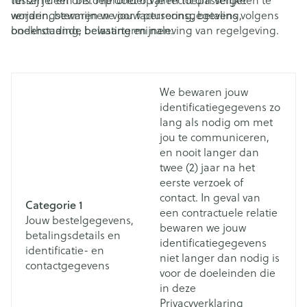
tussen u en ons. Hieronder vallen toepasselijke
Tenzij je een beroep doet op je recht om vergeten te
verjaringstermijnen voor facturering, betaling,
worden, bewaren we jouw persoonsgegevens volgens
boekhouding, belasting en naleving van regelgeving.
onderstaande bewaartermijnen:
Van de hieronder vermelde bewaartermijnen kan
daarom worden afgeweken indien een dergelijke
wettelijke verplichting van toepassing is.
We bewaren jouw
identificatiegegevens zo
lang als nodig om met
jou te communiceren,
en nooit langer dan
twee (2) jaar na het
eerste verzoek of
contact. In geval van
Categorie 1
een contractuele relatie
Jouw bestelgegevens,
bewaren we jouw
betalingsdetails en
identificatiegegevens
identificatie- en
niet langer dan nodig is
contactgegevens
voor de doeleinden die
in deze
Privacyverklaring