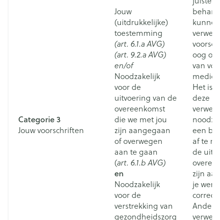
juiste z
Jouw
behand
(uitdrukkelijke)
kunnen
toestemming
verwer
(art. 6.1.a AVG)
voorsch
(art. 9.2.a AVG)
oog op 
en/of
van vo
Noodzakelijk
medicat
voor de
Het is 
uitvoering van de
deze
overeenkomst
verwerk
Categorie 3
die we met jou
noodzak
Jouw voorschriften
zijn aangegaan
een bes
of overwegen
af te r
aan te gaan
de uitv
(
art. 6.1.b AVG)
overee
en
zijn aa
Noodzakelijk
je wens
voor de
correct 
verstrekking van
Andere
gezondheidszorg
verwerk