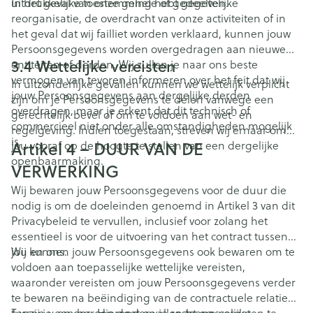
uitdrukkelijke toestemming hebt gegeven.
In het geval van onze gehele of gedeeltelijke
reorganisatie, de overdracht van onze activiteiten of in
het geval dat wij failliet worden verklaard, kunnen jouw
Persoonsgegevens worden overgedragen aan nieuwe
3.4 Wettelijke vereisten
entiteiten of derden. Wij zullen je naar ons beste
vermogen van tevoren informeren over het feit dat wij
In uitzonderlijke gevallen kunnen we wettelijk verplicht
jouw Persoonsgegevens aan dergelijke derden
zijn om je Persoonsgegevens te delen vanwege een
overdragen, maar je erkent dat dit technisch of
gerechtelijk bevel of om te voldoen aan wet- en
commercieel niet onder alle omstandigheden mogelijk
regelgeving. Indien toegestaan, streven wij ernaar om
is.
Artikel 4 – DUUR VAN DE
jou vooraf op de hoogte te stellen van een dergelijke
openbaarmaking.
VERWERKING
Wij bewaren jouw Persoonsgegevens voor de duur die
nodig is om de doeleinden genoemd in Artikel 3 van dit
Privacybeleid te vervullen, inclusief voor zolang het
essentieel is voor de uitvoering van het contract tussen
jou en ons.
Wij kunnen jouw Persoonsgegevens ook bewaren om te
voldoen aan toepasselijke wettelijke vereisten,
waaronder vereisten om jouw Persoonsgegevens verder
te bewaren na beëindiging van de contractuele relatie