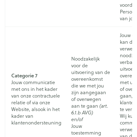
voorda
Persoo
van jou
Jouw c
kan do
verwerk
noodzake
Noodzakelijk
verban
voor de
uitvoer
uitvoering van de
Categorie 7
overeen
overeenkomst
Jouw communicatie
met u 
die we met jou
met ons in het kader
of over
zijn aangegaan
van onze contractuele
gaan, o
of overwegen
relatie of via onze
klante
aan te gaan
(art.
Website, alsook in het
te verl
6.1.b AVG)
kader van
Wij ku
en/of
klantenondersteuning
commun
Jouw
verwerk
toestemming
van de