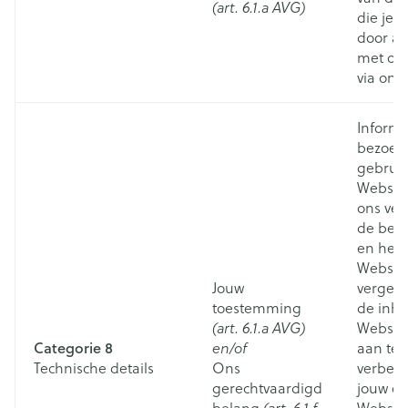
(art. 6.1.a AVG)
die je 
door act
met on
via onz
Informa
bezoek
gebruik
Website
ons ver
de bes
en het 
Website
Jouw
vergem
toestemming
de inh
(art. 6.1.a AVG)
Website
Categorie 8
en/of
aan te 
Technische details
Ons
verbete
gerechtvaardigd
jouw er