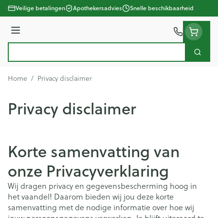
Ga naar de inhoud
Veilige betalingen
Apothekersadvies
Snelle beschikbaarheid
Menu
Zoek
Product, merk, categorie...
Home
/
Privacy disclaimer
Privacy disclaimer
Korte samenvatting van
onze Privacyverklaring
Wij dragen privacy en gegevensbescherming hoog in
het vaandel! Daarom bieden wij jou deze korte
samenvatting met de nodige informatie over hoe wij