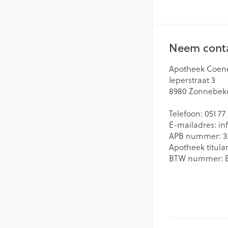
Neem conta
Apotheek Coen
Ieperstraat 3
8980
Zonnebek
Telefoon:
051 77
E-mailadres:
in
APB nummer:
3
Apotheek titular
BTW nummer: