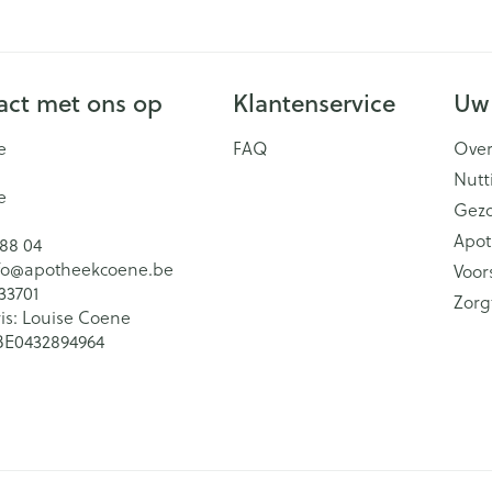
ct met ons op
Klantenservice
Uw
e
FAQ
Over
Nutt
e
Gez
Apot
 88 04
fo@
apotheekcoene.be
Voor
33701
Zorg
is:
Louise Coene
BE0432894964