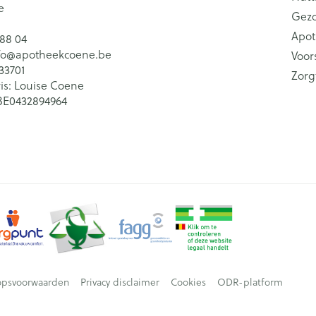
e
Gez
Apot
 88 04
fo@
apotheekcoene.be
Voor
33701
Zorg
is:
Louise Coene
BE0432894964
opsvoorwaarden
Privacy disclaimer
Cookies
ODR-platform