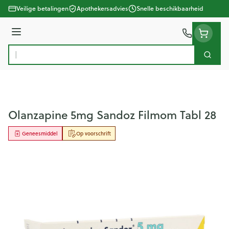
Ga naar de inhoud
Veilige betalingen
Apothekersadvies
Snelle beschikbaarheid
Menu
Zoek
Product, merk, categorie...
Olanzapine 5mg Sandoz Filmom Tabl 28
Geneesmiddel
Op voorschrift