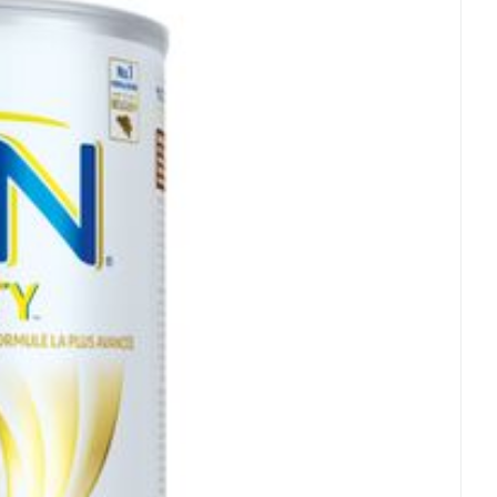
200
Glutenvrij
Kamertemperatuur (15°C - 25°C)