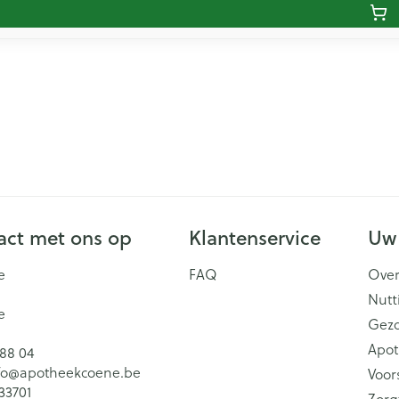
ct met ons op
Klantenservice
Uw
e
FAQ
Over
Nutt
e
Gez
Apot
 88 04
fo@
apotheekcoene.be
Voor
33701