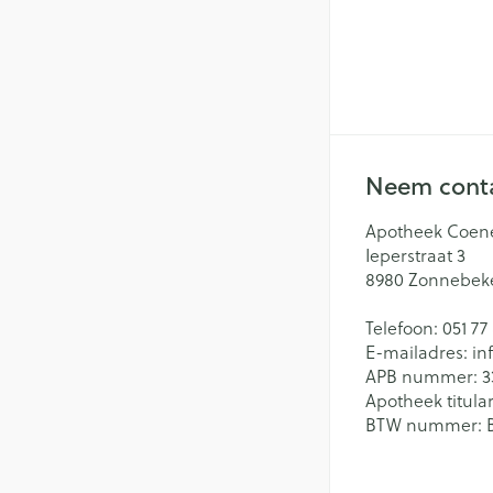
Neem conta
Apotheek Coen
Ieperstraat 3
8980
Zonnebek
Telefoon:
051 77
E-mailadres:
in
APB nummer:
3
Apotheek titular
BTW nummer: