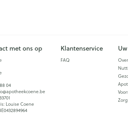
ct met ons op
Klantenservice
Uw
e
FAQ
Over
Nutt
e
Gez
Apot
 88 04
fo@
apotheekcoene.be
Voor
33701
Zorg
is:
Louise Coene
BE0432894964