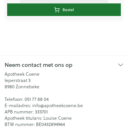
Bestel
Neem contact met ons op
Apotheek Coene
Ieperstraat 3
8980
Zonnebeke
Telefoon:
051 77 88 04
E-mailadres:
info@
apotheekcoene.be
APB nummer:
333701
Apotheek titularis:
Louise Coene
BTW nummer:
BE0432894964