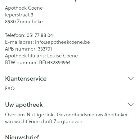
Apotheek Coene
Ieperstraat 3
8980
Zonnebeke
Telefoon:
051 77 88 04
E-mailadres:
info@
apotheekcoene.be
APB nummer:
333701
Apotheek titularis:
Louise Coene
BTW nummer:
BE0432894964
Klantenservice
FAQ
Uw apotheek
Over ons
Nuttige links
Gezondheidsnieuws
Apotheker
van wacht
Voorschrift
Zorgtarieven
Nieuwsbrief