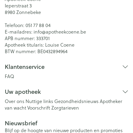
Ieperstraat 3
8980
Zonnebeke
Telefoon:
051 77 88 04
E-mailadres:
info@
apotheekcoene.be
APB nummer:
333701
Apotheek titularis:
Louise Coene
BTW nummer:
BE0432894964
Klantenservice
FAQ
Uw apotheek
Over ons
Nuttige links
Gezondheidsnieuws
Apotheker
van wacht
Voorschrift
Zorgtarieven
Nieuwsbrief
Blijf op de hoogte van nieuwe producten en promoties