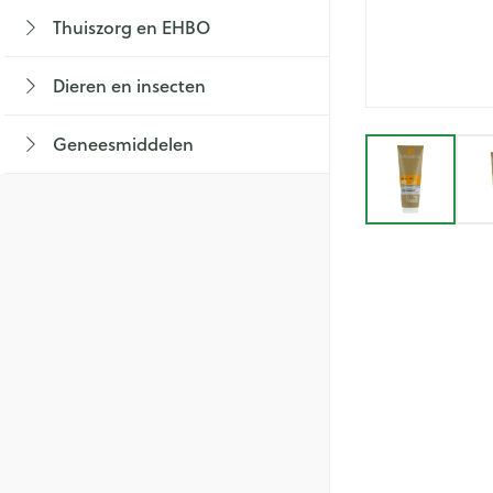
Lichaamsverzorg
Braken
Thuiszorg en EHBO
Thee, Kruidenthe
Fopspenen en acc
Toon submenu voor Thuiszorg en EHBO
Bad en douche
Laxeermiddelen
Lingerie
Babyvoeding
Luiers
Dieren en insecten
Honden
Deodorant
Toon meer
Sportvoeding
Tandjes
BH's
Toon submenu voor Dieren en insecten 
Zeer droge, geïrr
Specifieke voedi
Voeding - melk
Zwangerschapsli
Geneesmiddelen
View larg
huidproblemen
Aambeien
Toon submenu voor Geneesmiddelen ca
Toon meer
Toon meer
Ontharen en epi
Incontinentie
Toon meer
Ademhalingsstel
Onderleggers
Luierbroekje
Lippen
Inlegverband
Voedend
Hoest
Incontinentieslips
Koortsblazen
Droge hoest
Toon meer
Diepzittende slij
Handen
Combinatie drog
Thuiszorg
slijmhoest
Handverzorging