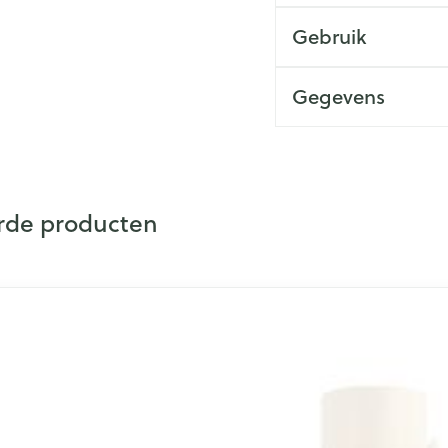
Make-up
Nagels
voor dagelijks gebrui
Toon me
n inhalatie
Geschikt voor elk hu
Badkam
Gebruik
gebruik
Nagellak
Zeer resistent tegen 
cure
Bed
Eyeliner
Anti tumor middelen
Oor
l
Kalk- en schimmelnagels
Gegevens
Doorligg
Mascara
Nagelbijten
Toon me
Oogsch
CNK
422
Nagelversterkend
Neus
Toon me
Toon meer
Organisaties
L'or
nborstels
Tablette
rde producten
Snurken
s
Neusspra
Merken
La 
Supplementen
de elementen van de carrousel is mogelijk met de tabtoets. Je
el over te slaan
ar carrouselnavigatie te gaan
Breedte
81 
Lengte
20
Diepte
50