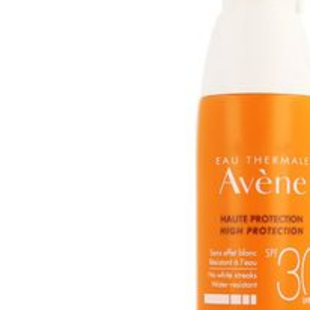
Hoeveelheid
250
Verpakking
Behoud
Kam