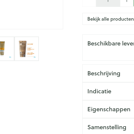
ing
Zenuwstelsel
Koortsbla
e
essoires
Ogen
Podologie
Bad en 
Overige 
 categorie
Jeuk
Oren
Neus
Cold - Hot therapie -
Naalden 
Bekijk alle producte
Spieren en gewrichten
Spijsver
warm/koud
Insecte
Slapeloosheid, spanning en
Oordopjes
Keel
Toon me
categorie
Luizen
stress
iteerde huid en
Verbanddozen
ng
ngerie
Oorreiniging
Botten, spieren en gewrichten
er image
View larger image
View larger image
Beschikbare lev
tegorie
Medische hulpmiddelen
Stoma
Oordruppels
Toon meer
Parfums
leren
Toon meer
Acne
Stoppen met roken
Stomaza
Voeten en benen
sel
Stomapla
Beschrijving
Diagnosetesten en
Specifie
Droge voeten, eelt en kloven
Accessoi
meetapparatuur
La Roche-Posay Anthe
Ogen
Infecties
Lichaams
biedt een ultrahoge
Blaren
Indicatie
Alcoholtest
Ooginfec
product bevat geen p
Deodora
Instrum
Eelt
ingrediënten, die he
Bloeddrukmeter
Anti alle
Immuniteit
beschermt deze zonne
Gezichts
Eigenschappen
Eksteroog - likdoorn
inflamma
Cholesteroltest
straling, zoals rimp
mhoest
Bevat ultra-hoge SPF
Toon meer
Ontzwel
is de formule waterbe
Ergonom
Hartslagmeter
e hoest en
Make-u
Hydraterende zonnec
Samenstelling
wateractiviteiten. De
Glauco
Allergie
Toon meer
snel geabsorbeerd en 
Ademhali
Geschikt voor gezich