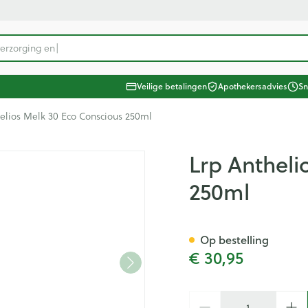
ategorie...
Veilige betalingen
Apothekersadvies
Sn
 Schoonheid, verzorging en hygiëne
Dieet, voeding en vitamines
 Zwangerschap en kinderen
taliteit 50+
 Natuur geneeskunde
 Thuiszorg en EHBO
Dieren en insecten
 Geneesmiddelen
elios Melk 30 Eco Conscious 250ml
Neus
Vitamines en supplementen
Kinderen
Wondzorg
Zonnebe
Aerosolt
Dierenv
Minerale
ten
Zicht
Oliën
Kat
Urinewegen
Spieren 
Kruiden
tonica
ging en hygiëne categorie
helios Melk 30 Eco Conscious 
Lrp Antheli
rren
r
ngerie
Spray
Vitamine A
Luizen
Vilt
Aftersun
Aerosol t
Hond
Mineral
250ml
 en
Antioxydanten - detox
Tanden
Handschoenen
Lippen
Aerosol a
Kat
Pijn en koorts
en -stolling
Seksualiteit
Gemmotherapie
Duiven en vogels
Steunko
Licht- e
itamines categorie
Vitamin
Ogen
ing
naties
Aminozuren
Verzorging en hygiëne
Wondhelend
Zonneba
Zuurstof
Andere d
tenbeten
baby - kinderen
& gel
en sokken
inderen categorie
pplementen
Oogspoeling
Calcium
Vitamines en supplementen
Brandwonden
Voorbere
Op bestelling
Huid
el
Snurken
Oligo-elementen
Wondzorg
Zware b
Fytother
Diabetes
Gemoed 
€ 30,95
Oogdruppels
Toon meer
Toon meer
Toon meer
Toon me
Spieren en gewrichten
cet
orie
Ontsmett
Creme - gel
Bloedgl
Schimme
n pancreas
Voedingstherapie & welzijn
EHBO
Aantal
Hygiëne
e categorie
Nagels en hoeven
Droge ogen
Teststri
Vlooien 