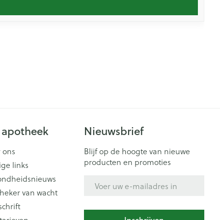
 apotheek
Nieuwsbrief
 ons
Blijf op de hoogte van nieuwe
producten en promoties
ige links
ondheidsnieuws
E-mail adres
heker van wacht
schrift
tarieven
Inschrijven