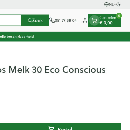
NL
Overs
Talen
0
0 artikelen
Zoek
051 77 88 04
€ 0,00
Klant menu
elle beschikbaarheid
scherming
herapie en zuurstof
oeding
n, vitaminen en
Seksualiteit en intieme
Naalden en spuiten
Mond en keel
en gewrichten
thee
Pillendozen
Plantaardige olie
Oren
hygiene
250ml
os Melk 30 Eco Conscious
oestellen
Spuiten
Zuigtabletten
en
Condooms en anticonceptie
ccessoires
Oplossing voor injectie
Spray - oplossing
usen
n warmtetherapie
Batterijen
Homeopathie
Ogen
en
Intiem welzijn
nk
ieren
Naalden
Intieme verzorging
Anesthesie
iding zon
Naalden voor insulinepen -
enen
apie
Massage
Mond, muil of snavel
pennaalden
en stress
er
en en desinfecteren
Toon meer
Toon meer
ucosemeter
Diagnostica
ls
Vacht, huid of pluimen
ps en naalden
Bestel
en teken