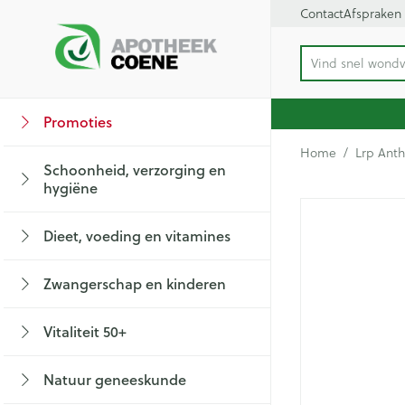
Ga naar de inhoud
Contact
Afspraken
Vind
Product, merk, c
Dia 1 van 1
Promoties
Bekijk alles van
Bekijk alles van 
Bekijk alles van
Bekijk alles van Vi
Bekijk alles van
Bekijk alles van
Bekijk alles van 
Bekijk alles van
Home
/
Lrp Anth
Schoonheid, verzorging en
Haar en Hoofd
Afslanken
Zwangerschap
Aromatherapie
Lenzen en brillen
Geheugen
Supplementen
Hart- en bloedva
hygiëne
Toon submenu voor Schoonheid, verzor
Lrp Ant
Kammen - ontwa
Maaltijdvervange
Zwangerschapsli
Verstuiver
Lensproducten
Dieet, voeding en vitamines
Beschadigd haar
Eetlustremmer
Borstvoeding
Essentiële oliën
Brillen
Insecten
Prostaat
Bloedverdunning 
Toon submenu voor Dieet, voeding en v
hoofdirritatie
Platte buik
Lichaamsverzorg
Complex - combi
Zwangerschap en kinderen
Verzorging insec
Styling - spray 
Kousen, panty's 
Toon submenu voor Zwangerschap en k
Vetverbranders
Vitamines en su
Anti insecten
Maag darm stels
Menopauze
Verzorging
Bachbloesem
Vitaliteit 50+
Toon meer
Toon meer
Kousen
Teken tang of pin
Toon submenu voor Vitaliteit 50+ categ
Toon meer
Maagzuur
Panty's
Natuur geneeskunde
Lever, galblaas e
Voeding
Baby
Toon submenu voor Natuur geneeskund
Sokken
Paarden