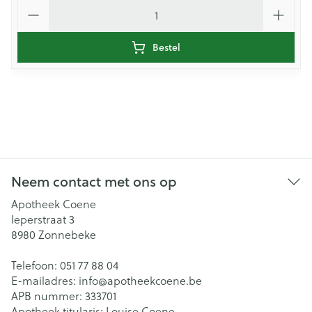
Aantal
Bestel
Neem contact met ons op
Apotheek Coene
Ieperstraat 3
8980
Zonnebeke
Telefoon:
051 77 88 04
E-mailadres:
info@
apotheekcoene.be
APB nummer:
333701
Apotheek titularis:
Louise Coene