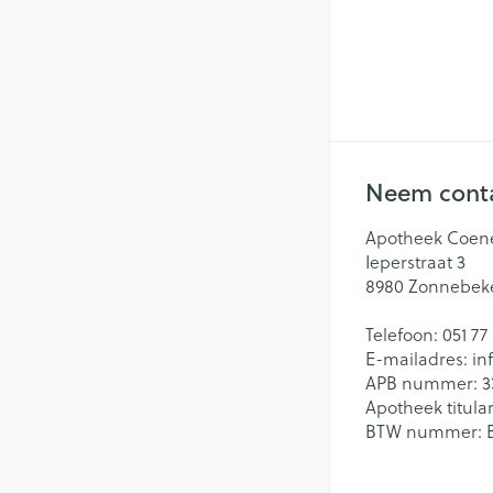
Neem conta
Apotheek Coen
Ieperstraat 3
8980
Zonnebek
Telefoon:
051 77
E-mailadres:
in
APB nummer:
3
Apotheek titular
BTW nummer: