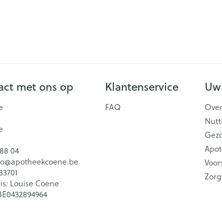
ct met ons op
Klantenservice
Uw
e
FAQ
Over
Nutt
e
Gez
Apot
 88 04
fo@
apotheekcoene.be
Voor
33701
Zorg
is:
Louise Coene
BE0432894964