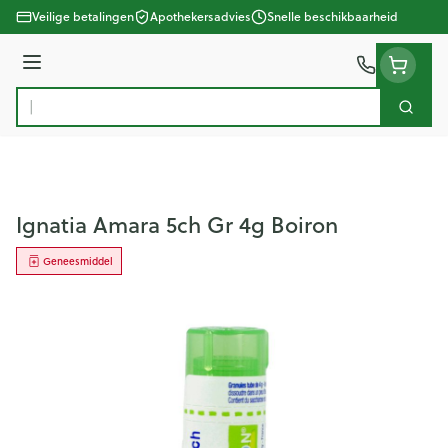
Ga naar de inhoud
Veilige betalingen
Apothekersadvies
Snelle beschikbaarheid
Menu
Zoek
Product, merk, categorie...
Ignatia Amara 5ch Gr 4g Boiron
Geneesmiddel