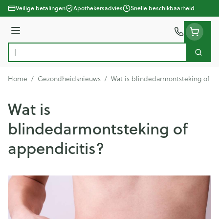
Ga naar de inhoud
Veilige betalingen
Apothekersadvies
Snelle beschikbaarheid
Menu
Zoek
Product, merk, categorie...
Home
/
Gezondheidsnieuws
/
Wat is blindedarmontsteking of ap
Wat is
blindedarmontsteking of
appendicitis?