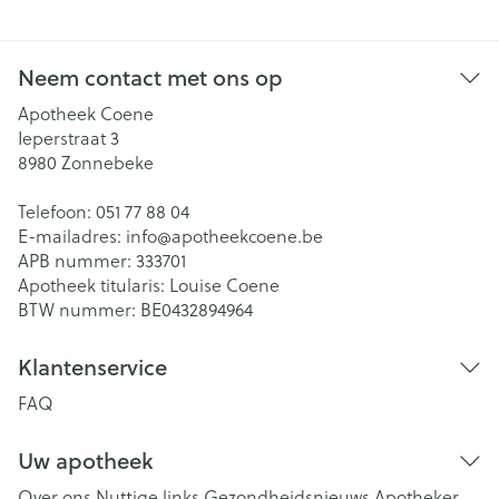
Neem contact met ons op
Apotheek Coene
Ieperstraat 3
8980
Zonnebeke
Telefoon:
051 77 88 04
E-mailadres:
info@
apotheekcoene.be
APB nummer:
333701
Apotheek titularis:
Louise Coene
BTW nummer:
BE0432894964
Klantenservice
FAQ
Uw apotheek
Over ons
Nuttige links
Gezondheidsnieuws
Apotheker