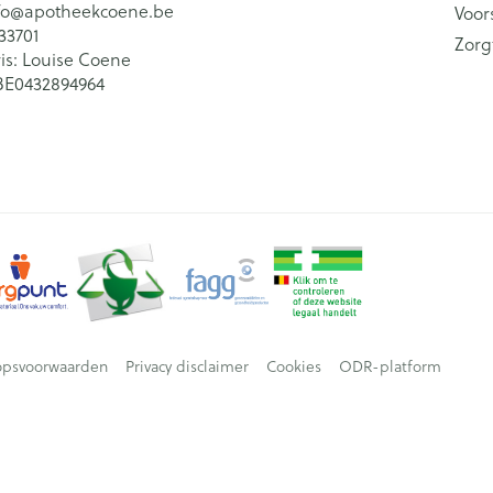
fo@
apotheekcoene.be
Voor
33701
Zorg
is:
Louise Coene
BE0432894964
opsvoorwaarden
Privacy disclaimer
Cookies
ODR-platform