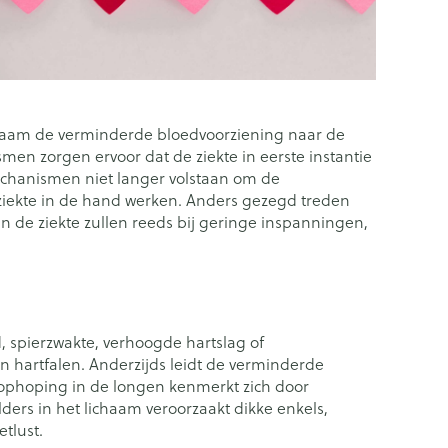
Gezichtsreiniging -
Sondes, baxters en catheters
asjes - antiviraal
ontschminken
douche
diabetes producten
Afslanken
Sondes
voor insulinespuiten
Reinigingsmelk, - crème, -olie
Accessoires
tering
Accessoires voor sondes
nwerende middelen
en gel
er
Baxters
Tonic - lotion
Homeopathie
 lichaam de verminderde bloedvoorziening naar de
Catheters
n zorgen ervoor dat de ziekte in eerste instantie
Micellair water
 en geurproducten
echanismen niet langer volstaan om de
Specifiek voor de ogen
kjes
e ziekte in de hand werken. Anders gezegd treden
Zware benen
Pillendozen en accessoires
n de ziekte zullen reeds bij geringe inspanningen,
Toon meer
atje
k voor mannen
Tabletten
res
Creme, gel en spray
Gezichtsverzorging
verzorging
Mondmaskers
ties
nt
enten
Pigmentstoornissen
, spierzwakte, verhoogde hartslag of
Diverse geneesmiddelen
rgische en anti
verzorging
Gevoelige huid - geïrriteerde
 hartfalen. Anderzijds leidt de verminderde
toire middelen
Bandages en Orthopedie -
huid
htophoping in de longen kenmerkt zich door
orthopedische verbanden
lende middelen
ie
rs in het lichaam veroorzaakt dikke enkels,
Gemengde huid
p
Diergeneesmiddelen
tlust.
om
Buik
ng en zuurstof