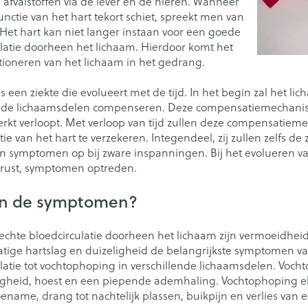
 afvalstoffen via de lever en de nieren. Wanneer
ing
Zenuwstelsel
Koortsbla
ctie van het hart tekort schiet, spreekt men van
e
essoires
Ogen
Podologie
Bad en 
Overige 
 categorie
 Het hart kan niet langer instaan voor een goede
Jeuk
Oren
Neus
Cold - Hot therapie -
Naalden 
latie doorheen het lichaam. Hierdoor komt het
Spieren en gewrichten
Spijsver
warm/koud
Insecte
tioneren van het lichaam in het gedrang.
Slapeloosheid, spanning en
Oordopjes
Keel
Toon me
categorie
Luizen
stress
iteerde huid en
Verbanddozen
ng
ngerie
Oorreiniging
Botten, spieren en gewrichten
is een ziekte die evolueert met de tijd. In het begin zal het
tegorie
Medische hulpmiddelen
Stoma
ende lichaamsdelen compenseren. Deze compensatiemechanisme
Oordruppels
Toon meer
Parfums
leren
kt verloopt. Met verloop van tijd zullen deze compensatiem
Toon meer
Acne
Stoppen met roken
Stomaza
e van het hart te verzekeren. Integendeel, zij zullen zelfs d
en symptomen op bij zware inspanningen. Bij het evolueren va
Voeten en benen
sel
Stomapla
ij rust, symptomen optreden.
Diagnosetesten en
Specifie
Droge voeten, eelt en kloven
meetapparatuur
Accessoi
Ogen
Infecties
jn de symptomen?
Lichaams
Blaren
Alcoholtest
Ooginfec
Deodora
Instrum
Eelt
Bloeddrukmeter
echte bloedcirculatie doorheen het lichaam zijn vermoeidheid
Anti alle
Immuniteit
Gezichts
ige hartslag en duizeligheid de belangrijkste symptomen van
Eksteroog - likdoorn
inflamma
Cholesteroltest
mhoest
latie tot vochtophoping in verschillende lichaamsdelen. Voc
Toon meer
Ontzwel
Ergonom
gheid, hoest en een piepende ademhaling. Vochtophoping elde
Hartslagmeter
e hoest en
Make-u
ename, drang tot nachtelijk plassen, buikpijn en verlies van ee
Glauco
Allergie
Toon meer
Ademhali