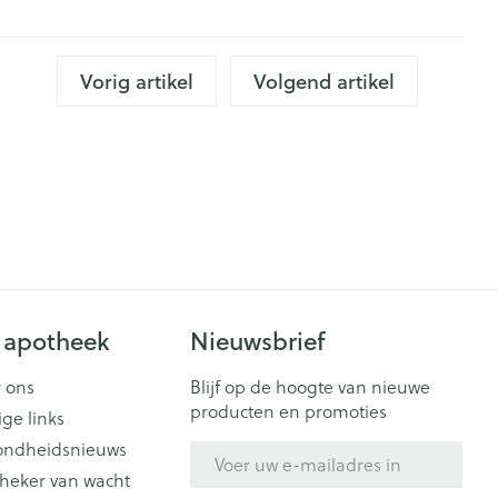
Doffe huid
 penselen en
er
Arm
er
svoorwerpen
Toon meer
Elleboog
Haar
 - oogpotlood
Vorig artikel
Volgend artikel
Enkel en voet
Zelfbruiner
en - decubitis
Toon meer
er
aduw
er
Scheren
n
ys en -druppels
CBD
 apotheek
Nieuwsbrief
 ons
Blijf op de hoogte van nieuwe
producten en promoties
ige links
ondheidsnieuws
E-mail adres
heker van wacht