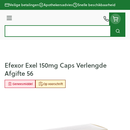
Ga naar de inhoud
Veilige betalingen
Apothekersadvies
Snelle beschikbaarheid
Menu
Zoek
Product, merk, categorie...
Efexor Exel 150mg Caps Verlengde
Afgifte 56
Geneesmiddel
Op voorschrift