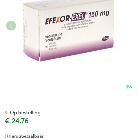
Efexor Exel 150mg Caps Verle
Op bestelling
€ 24,76
Terugbetaalbaar