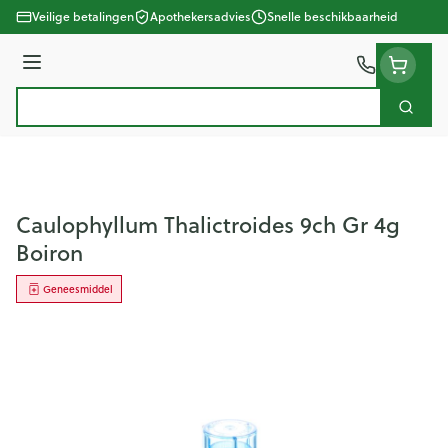
Ga naar de inhoud
Veilige betalingen
Apothekersadvies
Snelle beschikbaarheid
Menu
Zoek
Product, merk, categorie...
Caulophyllum Thalictroides 9ch Gr 4g
Boiron
Geneesmiddel