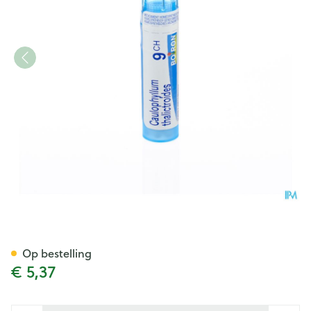
Caulophyllum Thalictroides 9
Op bestelling
€ 5,37