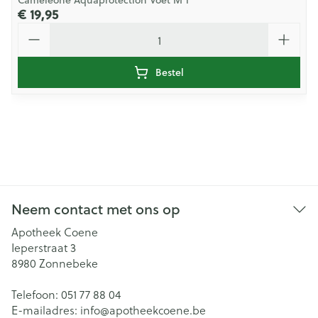
Cameleone Aquaprotection Voet M 1
€ 19,95
Aantal
Bestel
Neem contact met ons op
Apotheek Coene
Ieperstraat 3
8980
Zonnebeke
Telefoon:
051 77 88 04
E-mailadres:
info@
apotheekcoene.be