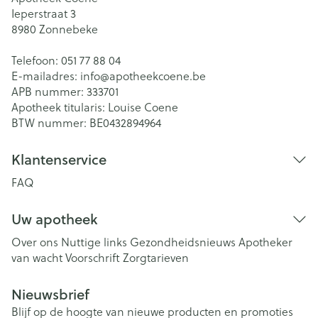
Ieperstraat 3
8980
Zonnebeke
Telefoon:
051 77 88 04
E-mailadres:
info@
apotheekcoene.be
APB nummer:
333701
Apotheek titularis:
Louise Coene
BTW nummer:
BE0432894964
Klantenservice
FAQ
Uw apotheek
Over ons
Nuttige links
Gezondheidsnieuws
Apotheker
van wacht
Voorschrift
Zorgtarieven
Nieuwsbrief
Blijf op de hoogte van nieuwe producten en promoties