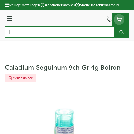
Ga naar de inhoud
Veilige betalingen
Apothekersadvies
Snelle beschikbaarheid
Menu
Zoek
Product, merk, categorie...
Caladium Seguinum 9ch Gr 4g Boiron
Geneesmiddel