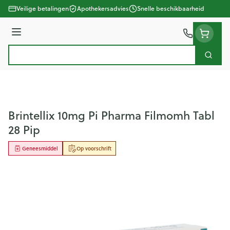
Ga naar de inhoud
Veilige betalingen
Apothekersadvies
Snelle beschikbaarheid
Menu
Zoek
Product, merk, categorie...
Brintellix 10mg Pi Pharma Filmomh Tabl
28 Pip
Geneesmiddel
Op voorschrift